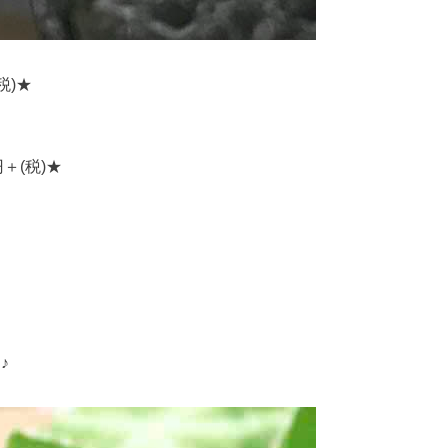
税)★
＋(税)★
♪