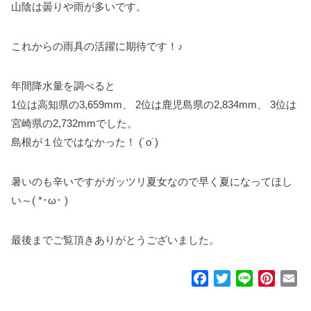
山陰は曇りや雨が多いです。
これからの雨具の活躍に期待です！♪
年間降水量を調べると
1位は高知県の3,659mm、 2位は鹿児島県の2,834mm、 3位は
宮崎県の2,732mmでした。
島根が１位ではなかった！ (˙o˙)
暑いのも辛いですがガッツリ夏女なので早く夏になってほし
い～( *･ω･ )
最後までご覧頂きありがとうございました。
F
T
L
P
E
a
w
i
i
m