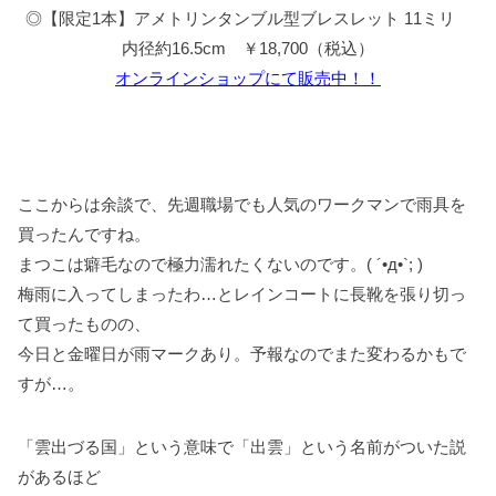
◎【限定1本】アメトリンタンブル型ブレスレット 11ミリ
内径約16.5cm ￥18,700（税込）
オンラインショップにて販売中！！
ここからは余談で、先週職場でも人気のワークマンで雨具を
買ったんですね。
まつこは癖毛なので極力濡れたくないのです。( ´•д•`; )
梅雨に入ってしまったわ…とレインコートに長靴を張り切っ
て買ったものの、
今日と金曜日が雨マークあり。予報なのでまた変わるかもで
すが…。
「雲出づる国」という意味で「出雲」という名前がついた説
があるほど