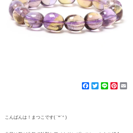
F
T
L
P
E
a
w
i
i
m
c
i
n
n
a
e
t
e
t
i
b
t
e
l
こんばんは！まつこです( ˙꒳​˙ᐢ )
o
e
r
o
r
e