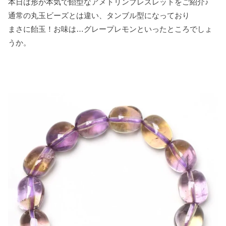
本日は形が本気で飴型なアメトリンブレスレットをご紹介♪
k
s
通常の丸玉ビーズとは違い、タンブル型になっており
t
まさに飴玉！お味は…グレープレモンといったところでしょ
うか。