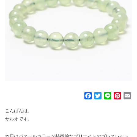
F
T
L
P
E
a
w
i
i
m
c
i
n
n
a
こんばんは。
e
t
e
t
i
サルオです。
b
t
e
l
o
e
r
本日はパステルカラーが特徴的なプリナイトのブレスレット