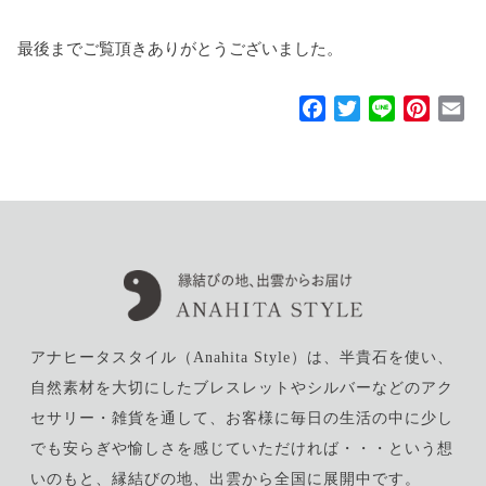
最後までご覧頂きありがとうございました。
F
T
L
P
E
a
w
i
i
m
c
i
n
n
a
e
t
e
t
i
b
t
e
l
o
e
r
o
r
e
k
s
t
アナヒータスタイル（Anahita Style）は、半貴石を使い、
自然素材を大切にしたブレスレットやシルバーなどのアク
セサリー・雑貨を通して、お客様に毎日の生活の中に少し
でも安らぎや愉しさを感じていただければ・・・という想
いのもと、縁結びの地、出雲から全国に展開中です。