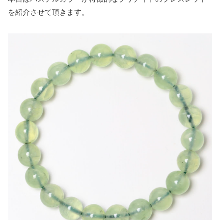
o
r
e
を紹介させて頂きます。
k
s
t