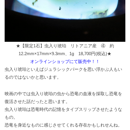
★【限定1石】虫入り琥珀 リトアニア産 ④ 約
12.2mm×17mm×9.3mm、1g 18,700円(税込)★
オンラインショップにて販売中！！
虫入り琥珀といえばジュラシックパークを思い浮かぶ人もい
るのではないかと思います。
映画の中では虫入り琥珀の虫から恐竜の血液を採取し恐竜を
復活させた話だったと思います。
虫入り琥珀は恐竜時代の記憶をタイプスリップさせたような
もの。
恐竜を身近なものに感じさせてくれる存在かもしれせんね。