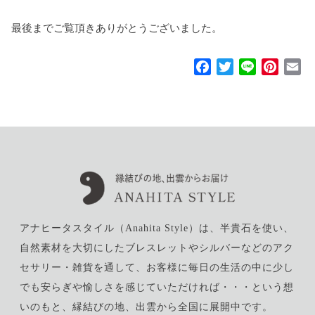
最後までご覧頂きありがとうございました。
F
T
L
P
E
a
w
i
i
m
c
i
n
n
a
e
t
e
t
i
b
t
e
l
o
e
r
o
r
e
k
s
t
アナヒータスタイル（Anahita Style）は、半貴石を使い、
自然素材を大切にしたブレスレットやシルバーなどのアク
セサリー・雑貨を通して、お客様に毎日の生活の中に少し
でも安らぎや愉しさを感じていただければ・・・という想
いのもと、縁結びの地、出雲から全国に展開中です。