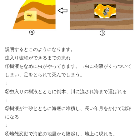
説明するとこのようになります。
虫入り琥珀ができるまでの流れ
①樹液をなめに虫がやってきます。→虫に樹液がくっついて
しまい、足をとられて死んでしまう。
↓
②虫入りの樹液とともに倒木、川に流され海まで運ばれる
↓
③樹液が土砂とともに海底に堆積し、長い年月をかけて琥珀
になる
↓
④地殻変動で海底の地層から隆起し、地上に現れる。