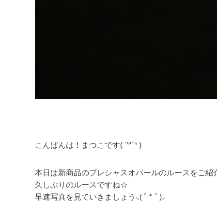
こんばんは！まつこです( ˙꒳​˙ᐢ )
本日は新商品のプレシャスオパールのルースをご紹
久しぶりのルースですね☆
早速写真を見ていきましょう⸜( ´ ꒳ ` )⸝