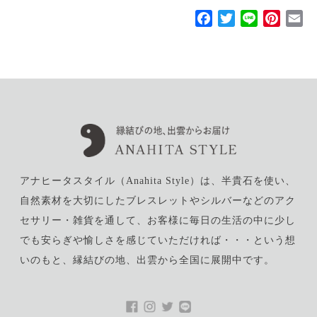
F
T
L
P
E
a
w
i
i
m
c
i
n
n
a
e
t
e
t
i
b
t
e
l
o
e
r
o
r
e
k
s
t
アナヒータスタイル（Anahita Style）は、半貴石を使い、
自然素材を大切にしたブレスレットやシルバーなどのアク
セサリー・雑貨を通して、お客様に毎日の生活の中に少し
でも安らぎや愉しさを感じていただければ・・・という想
いのもと、縁結びの地、出雲から全国に展開中です。