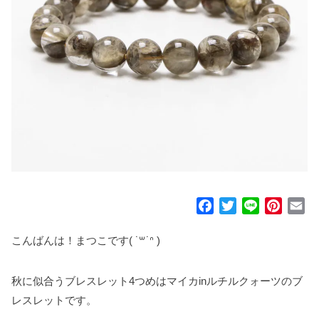
F
T
L
P
E
a
w
i
i
m
c
i
n
n
a
こんばんは！まつこです( ˙꒳​˙ᐢ )
e
t
e
t
i
b
t
e
l
秋に似合うブレスレット4つめはマイカinルチルクォーツのブ
o
e
r
レスレットです。
o
r
e