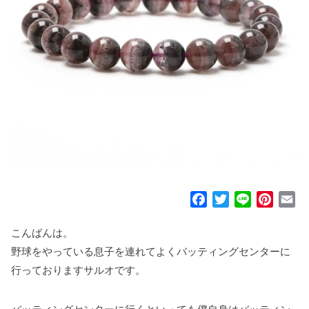
F
T
L
P
E
a
w
i
i
m
c
i
n
n
a
こんばんは。
e
t
e
t
i
野球をやっている息子を連れてよくバッティングセンターに
b
t
e
l
行っておりますサルオです。
o
e
r
o
r
e