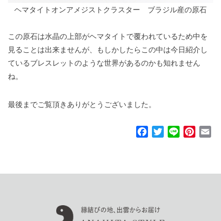
ヘマタイトオンアメジストクラスター ブラジル産の原石
この原石は水晶の上部がヘマタイトで覆われているため中を
見ることは出来ませんが、もしかしたらこの中は今日紹介し
ているブレスレットのような世界があるのかも知れません
ね。
最後までご覧頂きありがとうございました。
F
T
L
P
E
a
w
i
i
m
c
i
n
n
a
e
t
e
t
i
b
t
e
l
o
e
r
o
r
e
k
s