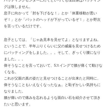
バッティングセンターに行くといっても僕自身はバッティン
k
s
グは致しません。
t
息子に向かって「肘を下げるな！」とか「体重移動が悪い
ぞ！」とか「バットのヘッドが下がっているぞ！」とか野次
を言っているだけです。
息子としては、「じゃあ見本を見せてよ」となりますよね。
ということで、半年ぶりくらいに父の威厳を見せつけるため
にバッティングをしました。。。そして、ぎっくり腰になり
ました。。。
偉そうなことを言っておいて、5スイングで腰が痛くて動けな
くなる。
これが父親の真の姿だと見せつけることが出来たと同時に、
偉そうなこともいえなくなったなぁ。と恥ずかしい気持ちに
なりました。
腰が痛いので痛みを忘れるような面白い石を紹介させて頂き
たいと思います。