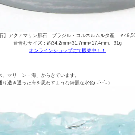
石】アクアマリン原石 ブラジル・コルネルムルタ産 ￥49,5
台含むサイズ：約34.2mm×31.7mm×17.4mm、31g
オンラインショップにて販売中！！
水、マリーン＝海」からきています。
き通った海を思わすような綺麗な水色( ˶´⚰︎`˵ )