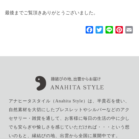
最後までご覧頂きありがとうございました。
F
T
L
P
E
a
w
i
i
m
c
i
n
n
a
e
t
e
t
i
b
t
e
l
o
e
r
o
r
e
k
s
t
アナヒータスタイル（Anahita Style）は、半貴石を使い、
自然素材を大切にしたブレスレットやシルバーなどのアク
セサリー・雑貨を通して、お客様に毎日の生活の中に少し
でも安らぎや愉しさを感じていただければ・・・という想
いのもと、縁結びの地、出雲から全国に展開中です。