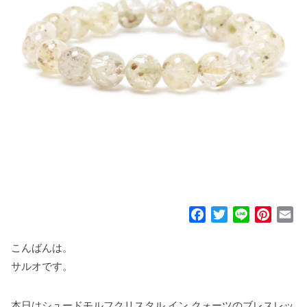
F
T
L
P
E
a
w
i
i
m
c
i
n
n
a
こんばんは。
e
t
e
t
i
サルオです。
b
t
e
l
o
e
r
本日はシュードモルフクリスタル イン クォーツのブレスレッ