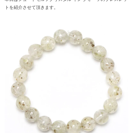
o
r
e
トを紹介させて頂きます。
k
s
t