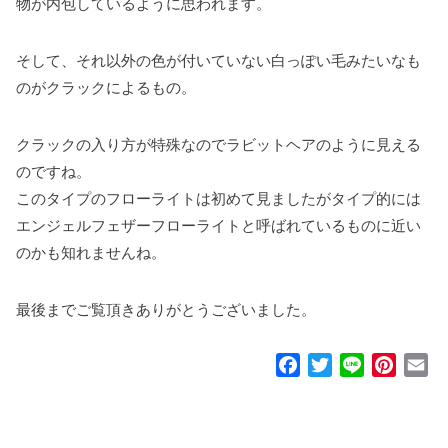
物が内包しているように思われます。
そして、それ以外の色が付いていない白っぽい毛みたいなも
のがクラックによるもの。
クラックの入り方が特殊なのでラビットヘアのように見える
のですね。
このタイプのフローライトは初めて見ましたがタイプ的には
エンジェルフェザーフローライトと呼ばれているものに近い
のかも知れませんね。
最後までご覧頂きありがとうございました。
F
T
L
P
E
a
w
i
i
m
c
i
n
n
a
e
t
e
t
i