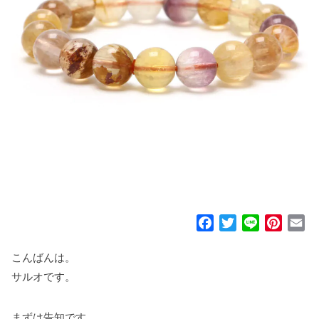
F
T
L
P
E
a
w
i
i
m
c
i
n
n
a
こんばんは。
e
t
e
t
i
サルオです。
b
t
e
l
o
e
r
まずは告知です。