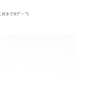
です(*´︶`*)