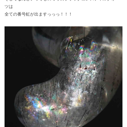
ツは
全ての番号虹が出ますっっっ！！！