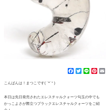
F
T
L
P
E
a
w
i
i
m
c
i
n
n
a
こんばんは！まつこです( ˙꒳​˙ᐢ )
e
t
e
t
i
b
t
e
l
本日は先日発売されたエレスチャルクォーツ勾玉の中でも
o
e
r
かっこよさが際立つブラックエレスチャルクォーツをご紹
o
r
e