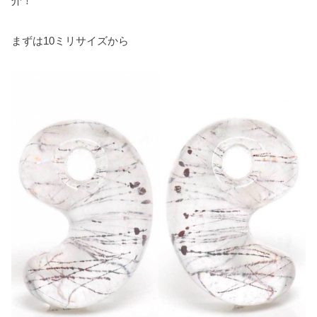
介！
k
s
t
まずは10ミリサイズから