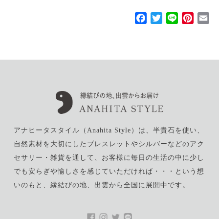
F
T
L
P
E
a
w
i
i
m
c
i
n
n
a
e
t
e
t
i
b
t
e
l
o
e
r
o
r
e
k
s
t
アナヒータスタイル（Anahita Style）は、半貴石を使い、
自然素材を大切にしたブレスレットやシルバーなどのアク
セサリー・雑貨を通して、お客様に毎日の生活の中に少し
でも安らぎや愉しさを感じていただければ・・・という想
いのもと、縁結びの地、出雲から全国に展開中です。