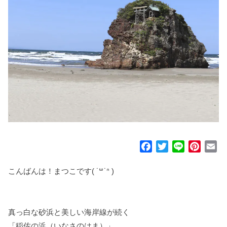
F
T
L
P
E
a
w
i
i
m
c
i
n
n
a
こんばんは！まつこです( ˙꒳​˙ᐢ )
e
t
e
t
i
b
t
e
l
o
e
r
真っ白な砂浜と美しい海岸線が続く
o
r
e
「稲佐の浜（いなさのはま）」。