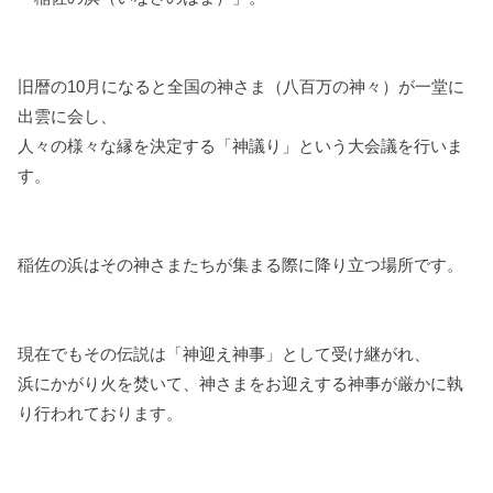
k
s
t
旧暦の10月になると全国の神さま（八百万の神々）が一堂に
出雲に会し、
人々の様々な縁を決定する「神議り」という大会議を行いま
す。
稲佐の浜はその神さまたちが集まる際に降り立つ場所です。
現在でもその伝説は「神迎え神事」として受け継がれ、
浜にかがり火を焚いて、神さまをお迎えする神事が厳かに執
り行われております。