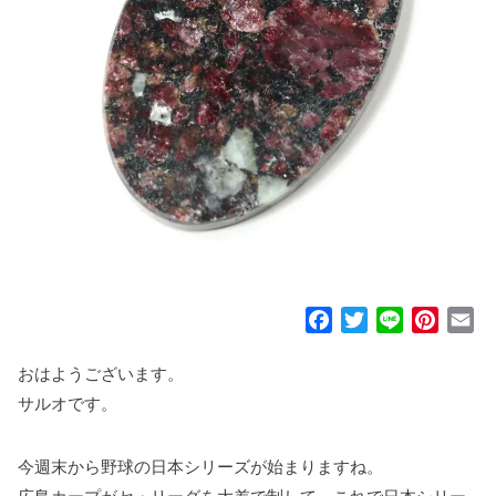
F
T
L
P
E
a
w
i
i
m
c
i
n
n
a
おはようございます。
e
t
e
t
i
サルオです。
b
t
e
l
o
e
r
今週末から野球の日本シリーズが始まりますね。
o
r
e