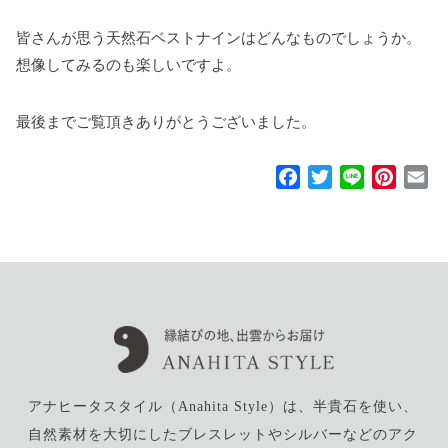
皆さんが思う天然石ベストナインはどんなものでしょうか。
想像してみるのも楽しいですよ。
最後までご覧頂きありがとうございました。
F
T
L
P
E
a
w
i
i
m
c
i
n
n
a
e
t
e
t
i
b
t
e
l
o
e
r
o
r
e
k
s
t
アナヒータスタイル（Anahita Style）は、半貴石を使い、
自然素材を大切にしたブレスレットやシルバーなどのアク