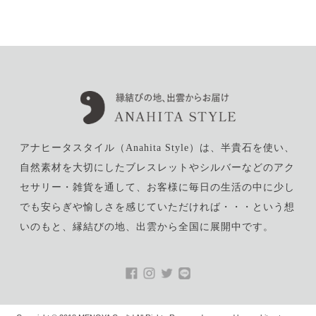
a
w
i
i
m
c
i
n
n
a
e
t
e
t
i
b
t
e
l
o
e
r
o
r
e
k
s
t
アナヒータスタイル（Anahita Style）は、半貴石を使い、
自然素材を大切にしたブレスレットやシルバーなどのアク
セサリー・雑貨を通して、お客様に毎日の生活の中に少し
でも安らぎや愉しさを感じていただければ・・・という想
いのもと、縁結びの地、出雲から全国に展開中です。