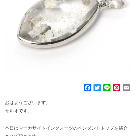
F
T
L
P
E
a
w
i
i
m
c
i
n
n
a
おはようございます。
e
t
e
t
i
サルオです。
b
t
e
l
o
e
r
本日はマーカサイトインクォーツのペンダントトップを紹介
o
r
e