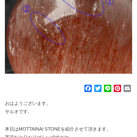
F
T
L
P
E
a
w
i
i
m
c
i
n
n
a
おはようございます。
e
t
e
t
i
サルオです。
b
t
e
l
o
e
r
本日はMOTTAINAI STONEを紹介させて頂きます。
o
r
e