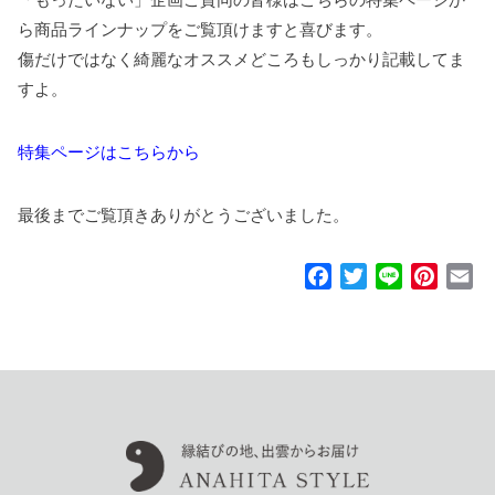
ら商品ラインナップをご覧頂けますと喜びます。
傷だけではなく綺麗なオススメどころもしっかり記載してま
すよ。
特集ページはこちらから
最後までご覧頂きありがとうございました。
F
T
L
P
E
a
w
i
i
m
c
i
n
n
a
e
t
e
t
i
b
t
e
l
o
e
r
o
r
e
k
s
t