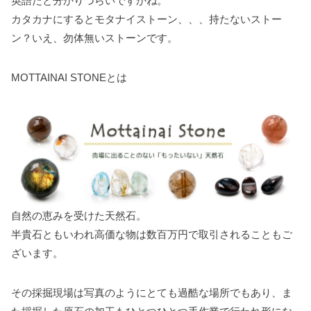
英語だと分かりづらいですかね。
k
s
カタカナにするとモタナイストーン、、、持たないストー
t
ン？いえ、勿体無いストーンです。
MOTTAINAI STONEとは
自然の恵みを受けた天然石。
半貴石ともいわれ高価な物は数百万円で取引されることもご
ざいます。
その採掘現場は写真のようにとても過酷な場所でもあり、ま