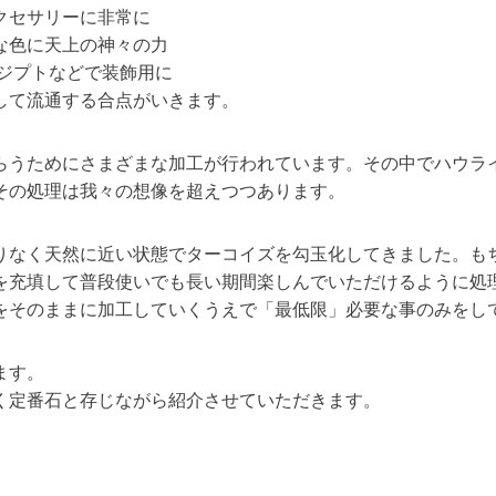
クセサリーに非常に
な色に天上の神々の力
エジプトなどで装飾用に
して流通する合点がいきます。
らうためにさまざまな加工が行われています。その中でハウラ
その処理は我々の想像を超えつつあります。
りなく天然に近い状態でターコイズを勾玉化してきました。も
を充填して普段使いでも長い期間楽しんでいただけるように処
をそのままに加工していくうえで「最低限」必要な事のみをし
ます。
く定番石と存じながら紹介させていただきます。