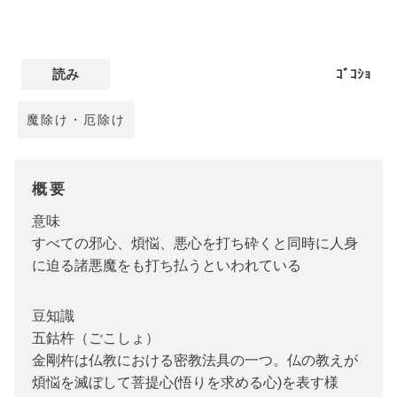
読み
ｺﾞｺｼｮ
魔除け・厄除け
概要
意味
すべての邪心、煩悩、悪心を打ち砕くと同時に人身
に迫る諸悪魔をも打ち払うといわれている
豆知識
五鈷杵（ごこしょ）
金剛杵は仏教における密教法具の一つ。仏の教えが
煩悩を滅ぼして菩提心(悟りを求める心)を表す様