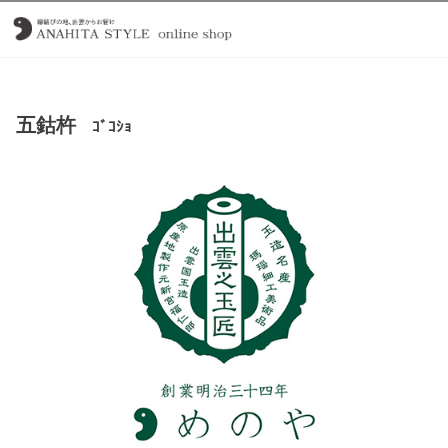
五鈷杵
ｺﾞｺｼｮ