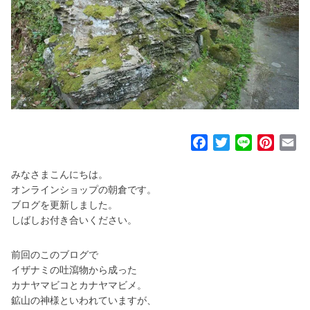
F
T
L
P
E
a
w
i
i
m
みなさまこんにちは。
c
i
n
n
a
オンラインショップの朝倉です。
e
t
e
t
i
ブログを更新しました。
b
t
e
l
しばしお付き合いください。
o
e
r
o
r
e
前回のこのブログで
k
s
イザナミの吐瀉物から成った
t
カナヤマビコとカナヤマビメ。
鉱山の神様といわれていますが、