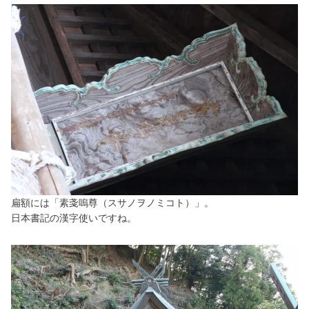
扁額には「素戔嗚尊（スサノヲノミコト）」。
日本書記の漢字使いですね。