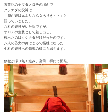
古事記のヤマタノロチの場面で
クシナダの父神は
「我が娘は元より八乙女ありき・・」と
語っていました。
八柱の娘神がいた訳ですが、
オロチの生贄として差し出し、
残ったのはクシナダだけだったのです。
八人の乙女の舞はまるで犠牲になった
七柱の娘神への鎮魂の様にも思えます。
祭祀が滞り無く進み、宮司一拝にて閉祭。