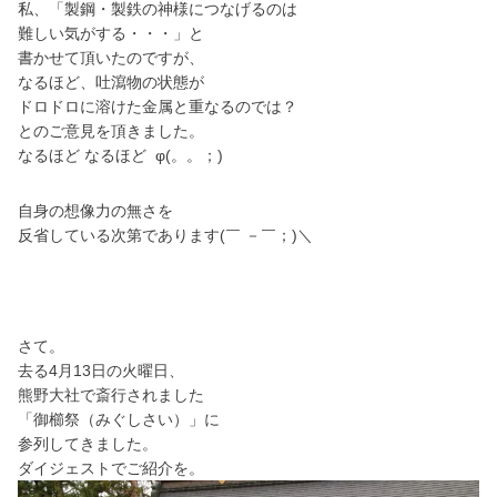
私、「製鋼・製鉄の神様につなげるのは
難しい気がする・・・」と
書かせて頂いたのですが、
なるほど、吐瀉物の状態が
ドロドロに溶けた金属と重なるのでは？
とのご意見を頂きました。
なるほど なるほど φ(。。；)
自身の想像力の無さを
反省している次第であります(￣ －￣；)＼
さて。
去る
4月13日の火曜日、
熊野大社で斎行されました
「御櫛祭（みぐしさい）」に
参列してきました。
ダイジェストでご紹介を。