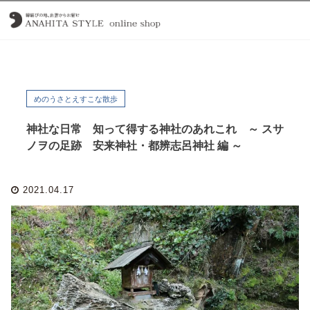
めのうさとえすこな散歩
神社な日常 知って得する神社のあれこれ ～ スサ
ノヲの足跡 安来神社・都辨志呂神社 編 ～
2021.04.17