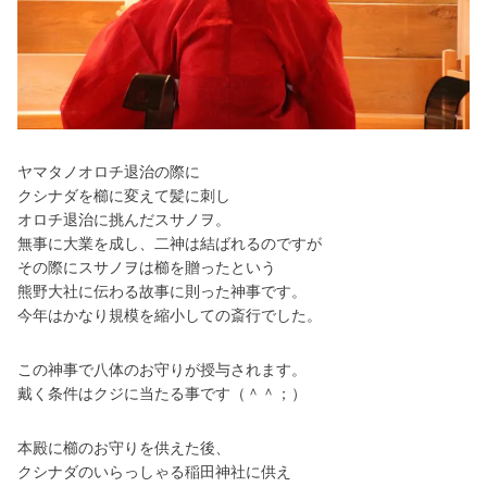
ヤマタノオロチ退治の際に
クシナダを櫛に変えて髪に刺し
オロチ退治に挑んだスサノヲ。
無事に大業を成し、二神は結ばれるのですが
その際にスサノヲは櫛を贈ったという
熊野大社に伝わる故事に則った神事です。
今年はかなり規模を縮小しての斎行でした。
この神事で八体のお守りが授与されます。
戴く条件はクジに当たる事です（＾＾；）
本殿に櫛のお守りを供えた後、
クシナダのいらっしゃる稲田神社に供え