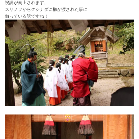
祝詞が奏上されます。
スサノヲからクシナダに櫛が渡された事に
倣っている訳ですね！