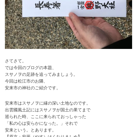
さてさて。
では今回のブログの本題、
スサノヲの足跡を追ってみましょう。
今回は松江市のお隣、
安
来市の神社のご紹介です。
安来市はスサノヲに縁の深い土地なのです。
出雲國風土記にはスサノヲが国土の果てまで
巡られた時、ここに来られておっしゃった
「私の心は安らかになった。」それで
安来という。とあります。
【原文：安平（やす）けくなりましぬ】