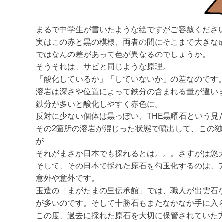
まるで中学生が書いたような絵ですがご容赦くださ
実はこの赤と黒の模様、両者の間にそこまで大きな
ではなんの差があって色が異なるのでしょうか。
そうそれは、
サビ
と同じような原理。
「酸化しているか」「していないか」の差なのです
溶岩は深さや位置によって鉄分の含まれる量が違い
鉄分が多いと酸化しやすく赤色に。
反対に少ない個体は黒っぽい、THE黒曜石という見
その2箇所の溶岩が混じった状態で噴出して、この
が
それがまさか日本でも採れるとは。。。さすがは悠
そして、その日本で採れた原石を勾玉化するのは、
意外や意外です。
玉造の「まがたまの里伝承館」では、職人が出雲石
が多いのです。そして十勝石もまたなかなか手に入
この度、過去に採れた原石を大切に保管されていた