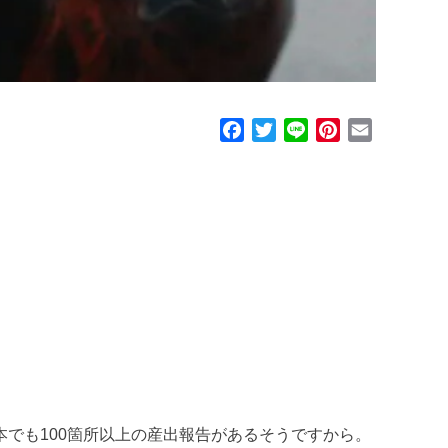
F
T
L
P
E
a
w
i
i
m
c
i
n
n
a
e
t
e
t
i
b
t
e
l
o
e
r
o
r
e
k
s
t
でも100箇所以上の産出報告があるそうですから。