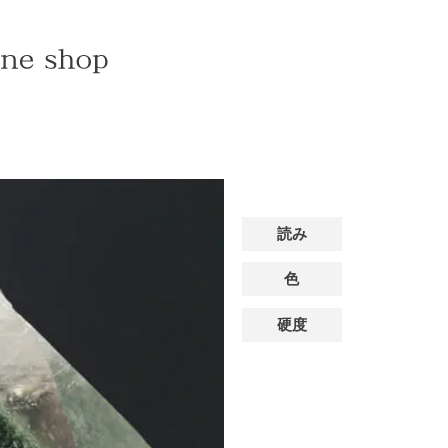
読み
色
硬度