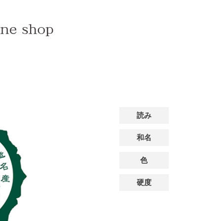
読み
和名
色
硬度