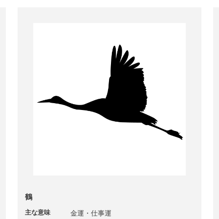
鶴
主な意味
金運・仕事運