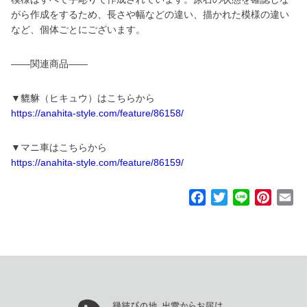
がら作成をするため、長さや幅などの違い、描かれた模様の違い
など、個体ごとにございます。
――関連商品――
▼貔貅（ヒキュウ）はこちらから
https://anahita-style.com/feature/86158/
▼マニ車はこちらから
https://anahita-style.com/feature/86159/
F
T
L
P
E
a
w
i
i
m
c
i
n
n
a
e
t
e
t
i
b
t
e
l
o
e
r
o
r
e