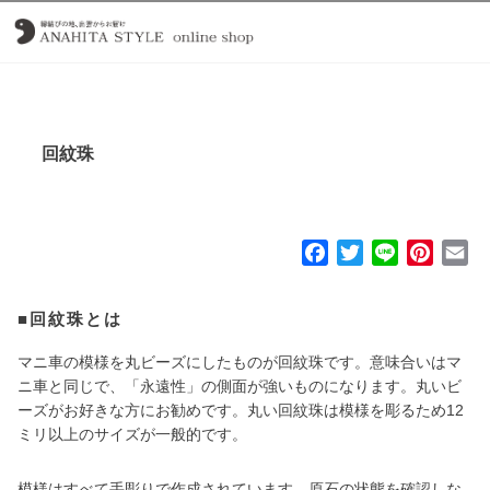
回紋珠
F
T
L
P
E
a
w
i
i
m
c
i
n
n
a
■回紋珠とは
e
t
e
t
i
b
t
e
l
マニ車の模様を丸ビーズにしたものが回紋珠です。意味合いはマ
o
e
r
ニ車と同じで、「永遠性」の側面が強いものになります。丸いビ
o
r
e
ーズがお好きな方にお勧めです。丸い回紋珠は模様を彫るため12
ミリ以上のサイズが一般的です。
k
s
t
模様はすべて手彫りで作成されています。原石の状態を確認しな