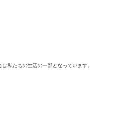
t
。
では私たちの生活の一部となっています。