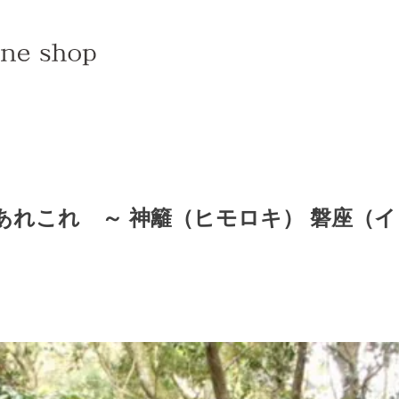
あれこれ ～ 神籬（ヒモロキ） 磐座（