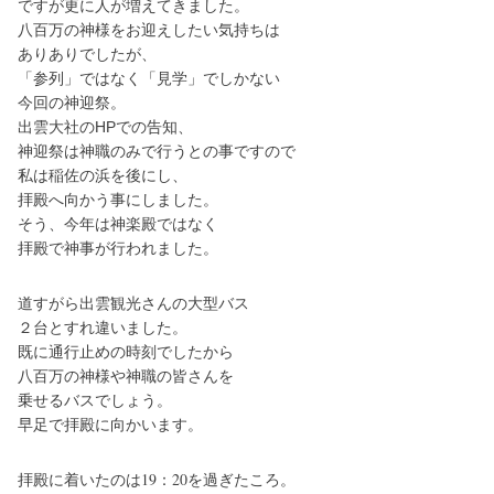
ですが更に人が増えてきました。
八百万の神様をお迎えしたい気持ちは
ありありでしたが、
「参列」ではなく「見学」でしかない
今回の神迎祭。
出雲大社のHPでの告知、
神迎祭は神職のみで行うとの事ですので
稲佐の浜を後にし、
私は
拝殿へ向かう事にしました。
そう、今年は神楽殿ではなく
拝殿で神事が行われました。
道すがら出雲観光さんの大型バス
２台とすれ違いました。
既に通行止めの時刻でしたから
八百万の神様や神職の皆さんを
乗せるバスでしょう。
早足で拝殿に向かいます。
拝殿に着いたのは19：20を過ぎたころ。