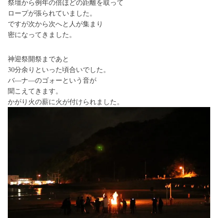
祭壇から例年の倍ほどの距離を取って
ロープが張られていました。
ですが次から次へと人が集まり
密になってきました。
神迎祭開祭まであと
30分余りといった頃合いでした。
バ―ナ―のゴォーという音が
聞こえてきます。
かがり火の薪に火が付けられました。