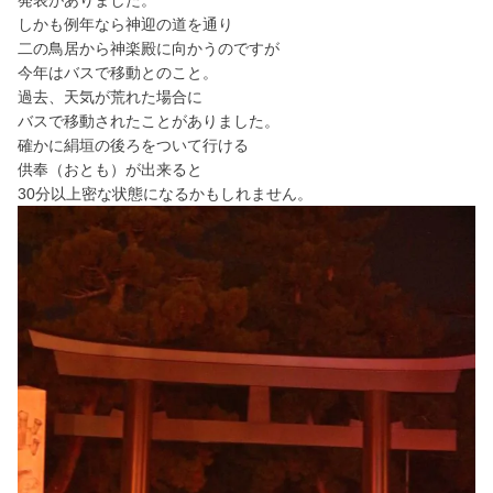
しかも例年なら神迎の道を通り
二の鳥居から神楽殿に向かうのですが
今年はバスで移動とのこと。
過去、天気が荒れた場合に
バスで移動されたことがありました。
絹垣の後ろをついて行ける
確かに
供奉（おとも）が出来ると
30分以上密な状態になるかもしれません。