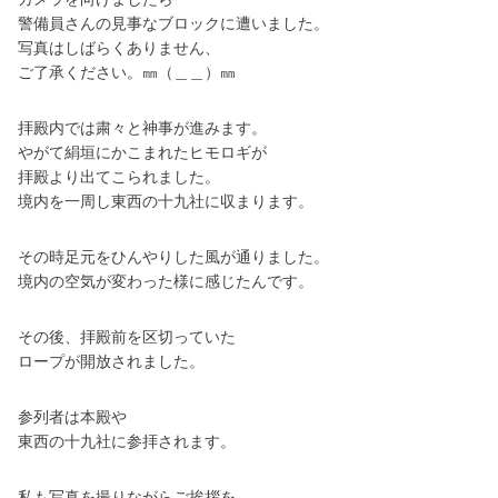
警備員さんの見事なブロックに遭いました。
写真はしばらくありません、
ご了承ください。㎜（＿＿）㎜
拝殿内では粛々と神事が進みます。
やがて絹垣にかこまれたヒモロギが
拝殿より出てこられました。
境内を一周し東西の十九社に収まります。
その時足元をひんやりした風が通りました。
境内の空気が変わった様に感じたんです。
その後、拝殿前を区切っていた
ロープが開放されました。
参列者は本殿や
東西の十九社に参拝されます。
私も写真を撮りながらご挨拶を。