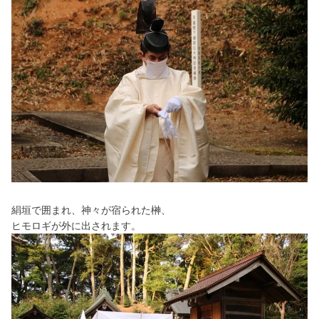
絹垣で囲まれ、神々が宿られた榊、
ヒモロギが外に出されます。