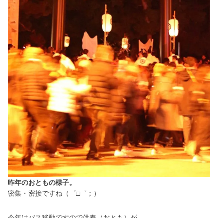
昨年のおともの様子。
密集・密接ですね（゜□゜；）
供奉（おとも）が
今年はバス移動ですので