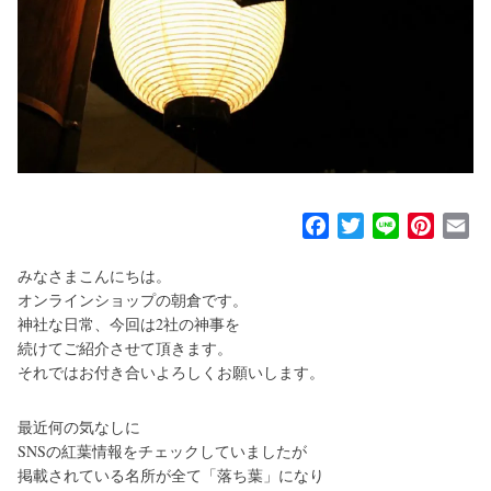
F
T
L
P
E
a
w
i
i
m
みなさまこんにちは。
c
i
n
n
a
オンラインショップの朝倉です。
e
t
e
t
i
神社な日常、今回は2社の神事を
b
t
e
l
続けてご紹介させて頂きます。
o
e
r
それではお付き合いよろしくお願いします。
o
r
e
k
s
最近何の気なしに
t
SNSの紅葉情報をチェックしていましたが
掲載されている名所が全て「落ち葉」になり