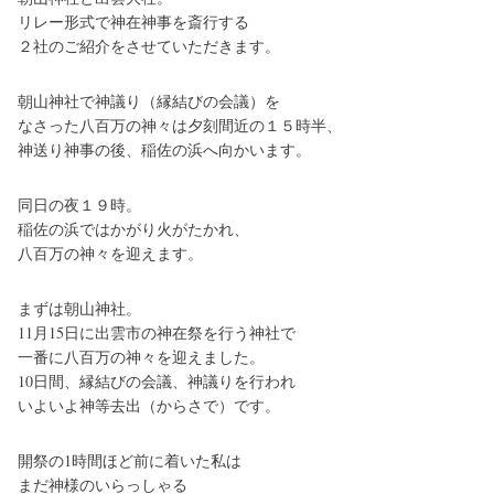
リレー形式で神在神事を斎行する
２社のご紹介をさせていただきます。
朝山神社で神議り（縁結びの会議）を
なさった八百万の神々は夕刻間近の１５時半、
神送り神事の後、稲佐の浜へ向かいます。
同日の夜１９時。
稲佐の浜ではかがり火がたかれ、
八百万の神々を迎えます。
まずは朝山神社。
11月15日に出雲市の神在祭を行う神社で
一番に八百万の神々を迎えました。
10日間、縁結びの会議、神議りを行われ
いよいよ神等去出（からさで）です。
開祭の1時間ほど前に着いた私は
まだ神様のいらっしゃる