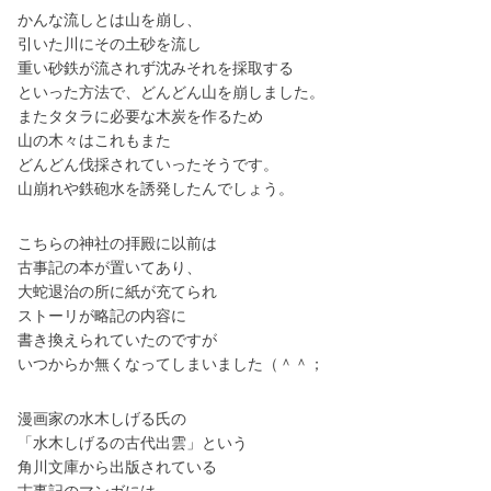
かんな流しとは山を崩し、
引いた川にその土砂を流し
重い砂鉄が流されず沈みそれを採取する
といった方法で、どんどん山を崩しました。
またタタラに必要な木炭を作るため
山の木々はこれもまた
どんどん伐採されていったそうです。
山崩れや鉄砲水を誘発したんでしょう。
こちらの神社の拝殿に以前は
古事記の本が置いてあり、
大蛇退治の所に紙が充てられ
ストーリが略記の内容に
書き換えられていたのですが
いつからか無くなってしまいました（＾＾；
漫画家の水木しげる氏の
「水木しげるの古代出雲」という
角川文庫から出版されている
古事記のマンガには