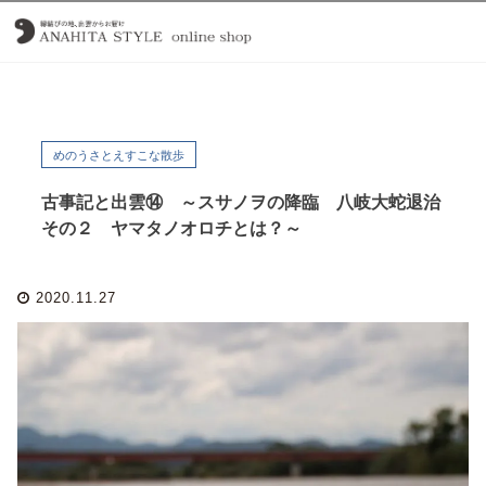
めのうさとえすこな散歩
古事記と出雲⑭ ～スサノヲの降臨 八岐大蛇退治
その２ ヤマタノオロチとは？～
2020.11.27