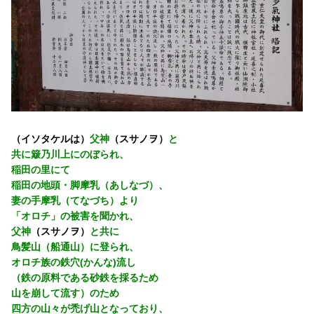
（イソタケルは）
父神
（スサノヲ）
と
共に簸乃川上にのぼられ、
稲田の里にて
稲田の地頭・脚摩乳（あしなづ）、
妻の手摩乳（てなづち）より
「オロチ」の被害を聞かれ、
父神
（スサノヲ）
と共に
鳥髪山（船通山）に登られ、
オロチ族の鉄穴(かんな)流し
（鉄の原料である砂鉄を採るため
山を崩して流す）のため
四方の山々が禿げ山となっており、