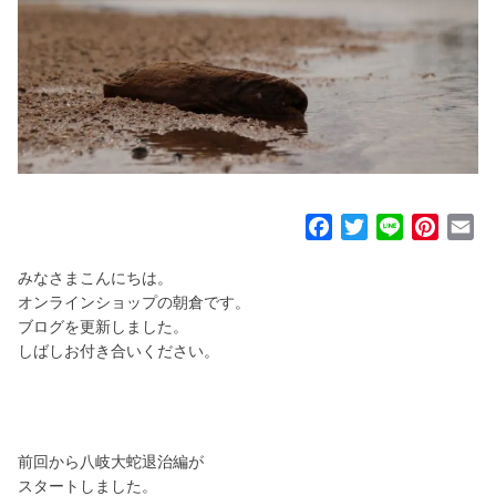
F
T
L
P
E
a
w
i
i
m
みなさまこんにちは。
c
i
n
n
a
オンラインショップの朝倉です。
e
t
e
t
i
ブログを更新しました。
b
t
e
l
しばしお付き合いください。
o
e
r
o
r
e
k
s
t
前回から八岐大蛇退治編が
スタートしました。