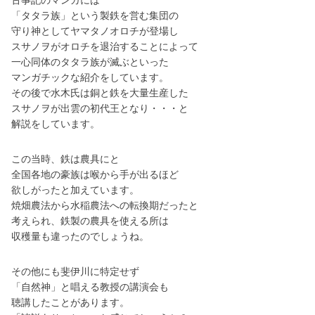
「タタラ族」という製鉄を営む集団の
守り神としてヤマタノオロチが登場し
スサノヲがオロチを退治することによって
一心同体のタタラ族が滅ぶといった
マンガチックな紹介をしています。
その後で水木氏は銅と鉄を大量生産した
スサノヲが出雲の初代王となり・・・と
解説をしています。
この当時、鉄は農具にと
全国各地の豪族は喉から手が出るほど
欲しがったと加えています。
焼畑農法から水稲農法への転換期だったと
考えられ、鉄製の農具を使える所は
収穫量も違ったのでしょうね。
その他にも斐伊川に特定せず
「自然神」と唱える教授の講演会も
聴講したことがあります。