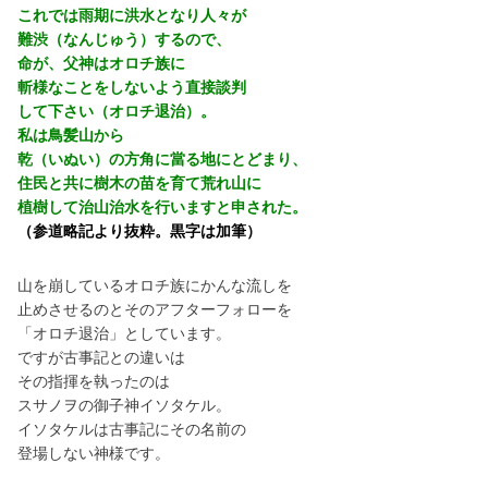
これでは雨期に洪水となり人々が
難渋（なんじゅう）するので、
命が、父神はオロチ族に
斬様なことをしないよう直接談判
して下さい（オロチ退治）。
私は鳥髪山から
乾（いぬい）の方角に當る地にとどまり、
住民と共に樹木の苗を育て荒れ山に
植樹して治山治水を行いますと申された。
（参道略記より抜粋。黒字は加筆）
山を崩しているオロチ族にかんな流しを
止めさせるのとそのアフターフォローを
「オロチ退治」としています。
ですが古事記との違いは
その指揮を執ったのは
スサノヲの御子神イソタケル。
イソタケルは古事記にその名前の
登場しない神様です。