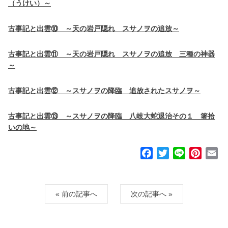
（うけい）～
古事記と出雲⑩ ～天の岩戸隠れ スサノヲの追放～
古事記と出雲⑪ ～天の岩戸隠れ スサノヲの追放 三種の神器
～
古事記と出雲⑫ ～スサノヲの降臨 追放されたスサノヲ～
古事記と出雲⑬ ～スサノヲの降臨 八岐大蛇退治その１ 箸拾
いの地～
F
T
L
P
E
a
w
i
i
m
c
i
n
n
a
e
t
e
t
i
« 前の記事へ
次の記事へ »
b
t
e
l
o
e
r
o
r
e