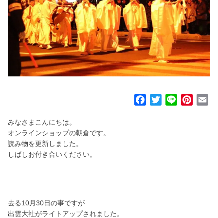
F
T
L
P
E
a
w
i
i
m
みなさまこんにちは。
c
i
n
n
a
オンラインショップの朝倉です。
e
t
e
t
i
読み物を更新しました。
b
t
e
l
しばしお付き合いください。
o
e
r
o
r
e
k
s
t
去る10月30日の事ですが
出雲大社がライトアップされました。