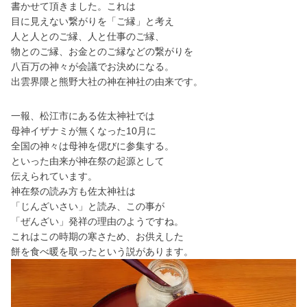
書かせて頂きました。これは
目に見えない繋がりを「ご縁」と考え
人と人とのご縁、人と仕事のご縁、
物とのご縁、お金とのご縁などの繋がりを
八百万の神々が会議でお決めになる。
出雲界隈と熊野大社の神在神社の由来です。
一報、松江市にある佐太神社では
母神イザナミが無くなった10月に
全国の神々は母神を偲びに参集する。
といった由来が神在祭の起源として
伝えられています。
神在祭の読み方も佐太神社は
「じんざいさい」と読み、この事が
「ぜんざい」発祥の理由のようですね。
これはこの時期の寒さため、お供えした
餅を食べ暖を取ったという説があります。