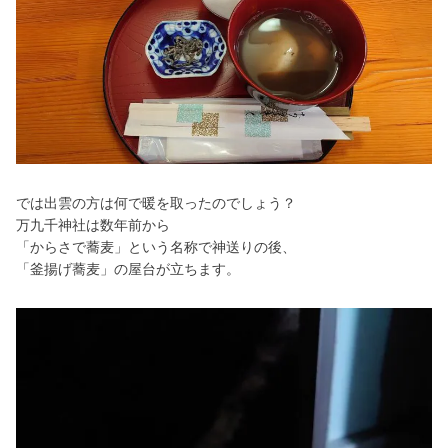
では出雲の方は何で暖を取ったのでしょう？
万九千神社は数年前から
「からさで蕎麦」という名称で神送りの後、
「釜揚げ蕎麦」の屋台が立ちます。