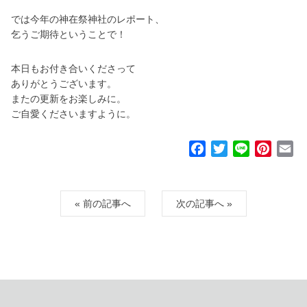
では今年の神在祭神社のレポート、
乞うご期待ということで！
本日もお付き合いくださって
ありがとうございます。
またの更新をお楽しみに。
ご自愛くださいますように。
F
T
L
P
E
a
w
i
i
m
c
i
n
n
a
e
t
e
t
i
« 前の記事へ
次の記事へ »
b
t
e
l
o
e
r
o
r
e
k
s
t