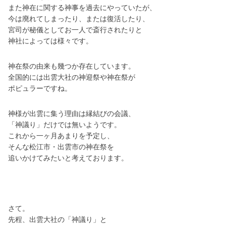
また神在に関する神事を過去にやっていたが、
今は廃れてしまったり、または復活したり、
宮司が秘儀としてお一人で斎行されたりと
神社によっては様々です。
神在祭の由来も幾つか存在しています。
全国的には出雲大社の神迎祭や神在祭が
ポピュラーですね。
神様が出雲に集う理由は縁結びの会議、
「神議り」だけでは無いようです。
これから一ヶ月あまりを予定し、
そんな松江市・出雲市の神在祭を
追いかけてみたいと考えております。
さて。
先程、出雲大社の「神議り」と