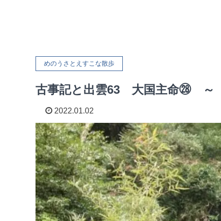
めのうさとえすこな散歩
古事記と出雲63 大国主命㉘ ～
2022.01.02