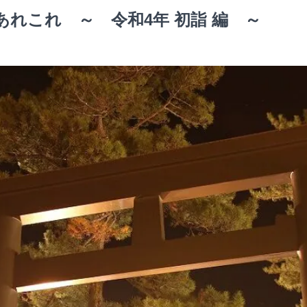
れこれ ～ 令和4年 初詣 編 ～