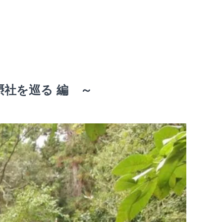
摂社を巡る 編 ～