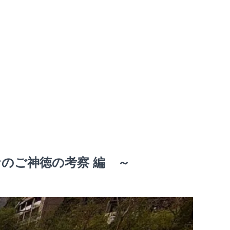
ナのご神徳の考察 編 ～