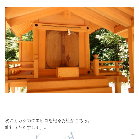
次にカカシのクエビコを祀るお社がこちら。
糺社（ただすしゃ）。