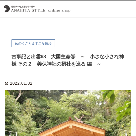
めのうさとえすこな散歩
古事記と出雲63 大国主命㉘ ～ 小さな小さな神
様 その２ 美保神社の摂社を巡る 編 ～
2022.01.02