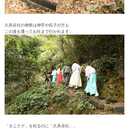
久具谷社の例祭は神官や氏子の方も
この道を通ってお社まで行かれます。
「タニクグ」を祀るのに「久具谷社」。