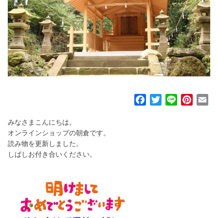
F
T
L
P
E
a
w
i
i
m
みなさまこんにちは。
c
i
n
n
a
オンラインショップの朝倉です。
e
t
e
t
i
読み物を更新しました。
b
t
e
l
しばしお付き合いください。
o
e
r
o
r
e
k
s
t