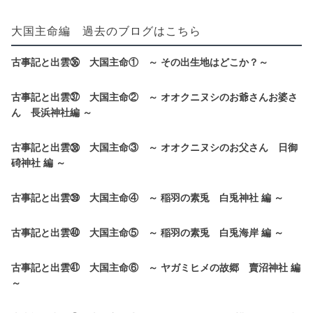
大国主命編 過去のブログはこちら
古事記と出雲㊱ 大国主命① ～ その出生地はどこか？～
古事記と出雲㊲ 大国主命② ～ オオクニヌシのお爺さんお婆さ
ん 長浜神社編 ～
古事記と出雲㊳ 大国主命③ ～ オオクニヌシのお父さん 日御
碕神社 編 ～
古事記と出雲㊴ 大国主命④ ～ 稲羽の素兎 白兎神社 編 ～
古事記と出雲㊵ 大国主命⑤ ～ 稲羽の素兎 白兎海岸 編 ～
古事記と出雲㊶ 大国主命⑥ ～ ヤガミヒメの故郷 賣沼神社 編
～