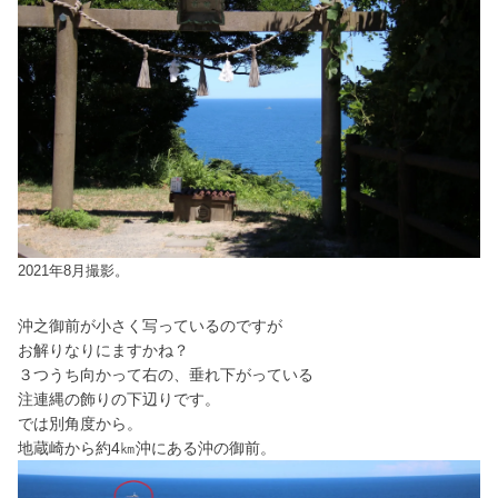
2021年8月撮影。
沖之御前が小さく写っているのですが
お解りなりにますかね？
３つうち向かって右の、垂れ下がっている
注連縄の飾りの下辺りです。
では
別角度から。
地蔵崎から約4㎞沖にある沖の御前。