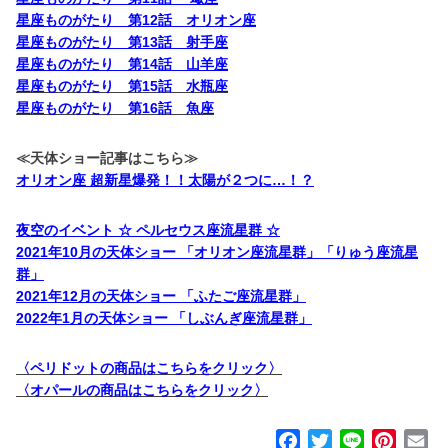
星座ものがたり 第12話 オリオン座
星座ものがたり 第13話 射手座
星座ものがたり 第14話 山羊座
星座ものがたり 第15話 水瓶座
星座ものがたり 第16話 魚座
≪天体ショー記事はこちら≫
オリオン座 超新星爆発！！太陽が２つに…！？
夜空のイベント ☆ ペルセウス座流星群 ☆
2021年10月の天体ショー 「オリオン座流星群」「りゅう座流星
群」
2021年12月の天体ショー 「ふたご座流星群」
2022年1月の天体ショー 「しぶんぎ座流星群」
〈ペリドットの商品はこちらをクリック〉
〈オパールの商品はこちらをクリック〉
F
T
L
P
E