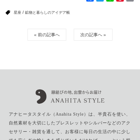
a
w
i
i
m
/
c
i
n
n
a
星座
鉱物と暮らしのアイデア帳
e
t
e
t
i
b
t
e
l
« 前の記事へ
次の記事へ »
o
e
r
o
r
e
k
s
t
アナヒータスタイル（Anahita Style）は、半貴石を使い、
自然素材を大切にしたブレスレットやシルバーなどのアク
セサリー・雑貨を通して、お客様に毎日の生活の中に少し