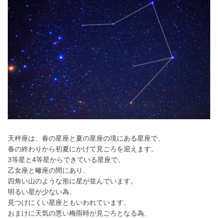
天秤座は、春の星座と夏の星座の境にある星座で、
春の終わりから初夏にかけて見ごろを迎えます。
3等星と4等星からできている星座で、
乙女座と蠍座の間にあり、
四角い山のような形に星が並んでいます。
明るい星が少ない為、
見つけにくい星座ともいわれています。
おまけに天気の悪い梅雨時が見ごろとなる為、