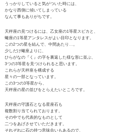
うっかりしていると気がついた時には、
かなり西側に傾いてしまっている
なんて事もありがちです。
天秤座の見つけるには、乙女座の1等星スピカと、
蠍座の1等星アンタレスがよい目印となります。
この2つの星を結んで、中間あたり…。
少しだけ蠍座よりに、
ひらがなの『く』の字を裏返した様な形に並ぶ、
3つの3等星を見つけられると思います。
これらが天秤座を構成する
星々の一部となっています。
この3つの3等星から、
天秤座の星の並びをとらえたいところです。
天秤座の守護石となる星座石も
複数割り当てられております。
その中でも代表的なものとして
二つをあげさせていただきます。
それぞれに石の持つ意味合いもあるので、