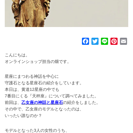
F
T
L
P
E
a
w
i
i
m
こんにちは。
c
i
n
n
a
オンラインショップ担当の畑です。
e
t
e
t
i
b
t
e
l
星座にまつわる神話を中心に
o
e
r
守護石となる星座石の紹介をしています。
o
r
e
本日は、黄道12星座の中でも
k
s
7番目にくる『天秤座』について調べてみました。
t
前回は、
乙女座の神話と星座石
の紹介をしました。
その中で、乙女座のモデルとなったのは、
いったい誰なのか？
モデルとなった3人の女性のうち、