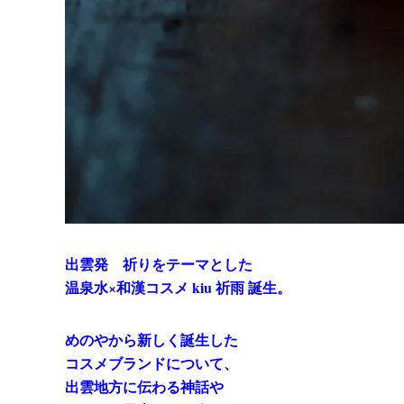
出雲発 祈りをテーマとした
温泉水×和漢コスメ kiu 祈雨 誕生。
めのやから新しく誕生した
コスメブランドについて、
出雲地方に伝わる神話や