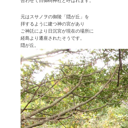
合わせて日御碕神社と呼ばれます。
元はスサノヲの御陵「隠が丘」を
拝するように建つ神の宮があり
ご神託により日沉宮が現在の場所に
経島より遷座されたそうです。
隠が丘。